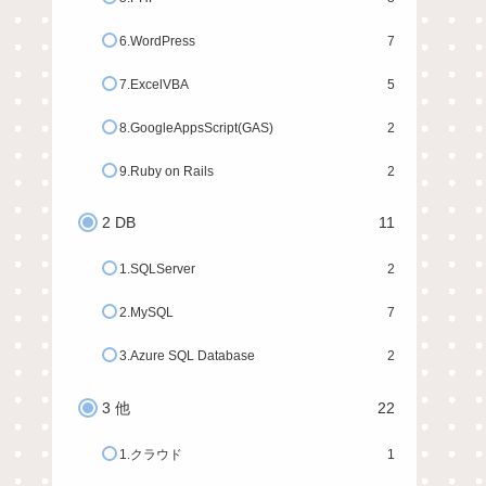
6.WordPress
7
7.ExcelVBA
5
8.GoogleAppsScript(GAS)
2
9.Ruby on Rails
2
2 DB
11
1.SQLServer
2
2.MySQL
7
3.Azure SQL Database
2
3 他
22
1.クラウド
1