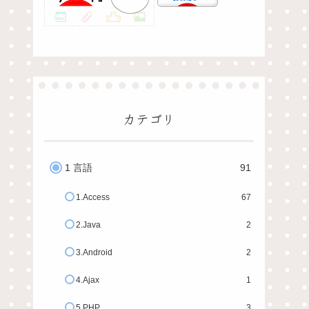
カテゴリ
1 言語
91
1.Access
67
2.Java
2
3.Android
2
4.Ajax
1
5.PHP
3