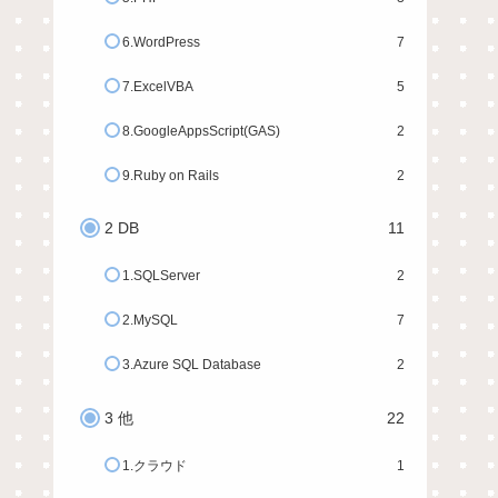
6.WordPress
7
7.ExcelVBA
5
8.GoogleAppsScript(GAS)
2
9.Ruby on Rails
2
2 DB
11
1.SQLServer
2
2.MySQL
7
3.Azure SQL Database
2
3 他
22
1.クラウド
1