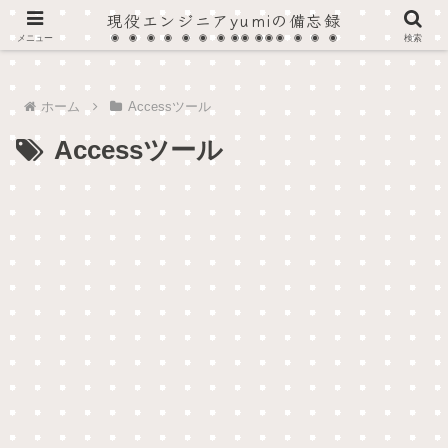
現役エンジニアyumiの備忘録
在宅SOHOプログラマーから法人へ、現在はフルタイム・フルリモート作業しています。
メニュー
検索
ホーム
Accessツール
Accessツール