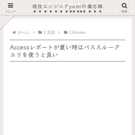
現役エンジニアyumiの備忘録
在宅SOHOプログラマーから法人へ、現在はフルタイム・フルリモート作業しています。
メニュー
検索
ホーム
1 言語
1.Access
Accessレポートが重い時はパススルーク
エリを使うと良い