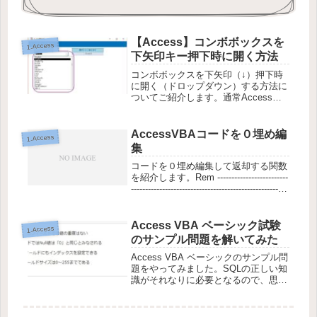
【Access】コンボボックスを
1.Access
下矢印キー押下時に開く方法
コンボボックスを下矢印（↓）押下時
に開く（ドロップダウン）する方法に
ついてご紹介します。通常Accessの
コンボボックスはマウスで選択するよ
うなつくりになっていてマウス派の私
でも、時々普通に操作している際に、
AccessVBAコードを０埋め編
1.Access
少しだけ不便を感じることがありま...
集
コードを０埋め編集して返却する関数
を紹介します。Rem -------------------------
-------------------------------------------------------
--Rem 関数名 : ...
Access VBA ベーシック試験
1.Access
のサンプル問題を解いてみた
Access VBA ベーシックのサンプル問
題をやってみました。SQLの正しい知
識がそれなりに必要となるので、思っ
たより難しい内容かなぁと思いまし
た。中には、それいる？って思う問題
もありましたが、この手の資格はオタ