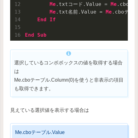
Me
.txtコード.Value = 
Me
.cboテー
Me
.txt名前.Value = 
Me
.cboテーブ
End
If
End
Sub
選択しているコンボボックスの値を取得する場合
は
Me.cboテーブル.Column(0)を使うと非表示の項目
も取得できます。
見えている選択値を表示する場合は
Me.cboテーブル.Value