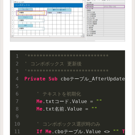
'***************************
' コンボボックス 更新後
'***************************
Private
Sub
 cboテーブル_AfterUpdate()

' テキストを初期化
Me
.txtコード.Value = 
""
Me
.txt名前.Value = 
""
' コンボボックス選択時のみ
If
Me
.cboテーブル.Value <> 
""
Then