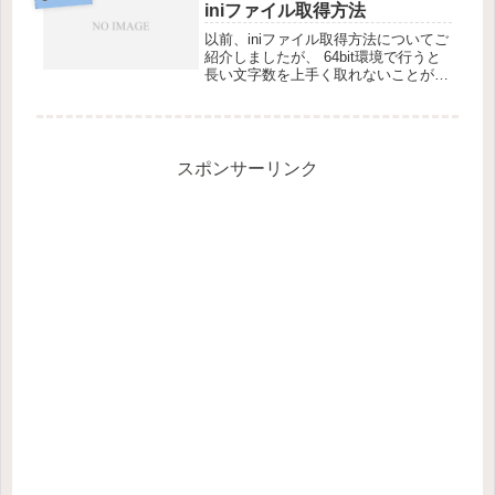
信頼できる場所新しい場所の追加→...
iniファイル取得方法
以前、iniファイル取得方法についてご
紹介しましたが、 64bit環境で行うと
長い文字数を上手く取れないことがあ
り、コードを変更しました。ReadINI
関数は現在は使わず、下記のような関
数を使用しています。32bit 64bit両方
で使用可...
スポンサーリンク