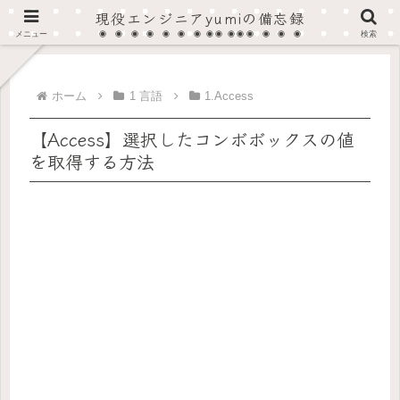
現役エンジニアyumiの備忘録
在宅SOHOプログラマーから法人へ、現在はフルタイム・フルリモート作業しています。
メニュー
検索
ホーム
1 言語
1.Access
【Access】選択したコンボボックスの値
を取得する方法