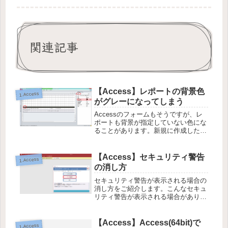
関連記事
【Access】レポートの背景色
1.Access
がグレーになってしまう
Accessのフォームもそうですが、レ
ポートも背景が指定していない色にな
ることがあります。新規に作成した画
面やレポートならそういう事も少ない
と思いますが古い時代のAccessを大
事に使用していてバージョンアップ対
【Access】セキュリティ警告
1.Access
応をすると稀に背景色がグレー...
の消し方
セキュリティ警告が表示される場合の
消し方をご紹介します。こんなセキュ
リティ警告が表示される場合がありま
す。信頼できる場所設定ファイル＞オ
プションAccessのオプション＞トラ
ストセンタートラストセンターの設定
【Access】Access(64bit)で
1.Access