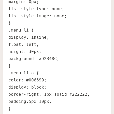
margin: 0px;
list-style-type: none;
list-style-image: none;
}
.menu li {
display: inline;
float: left;
height: 30px;
background: #D2B48C;
}
.menu li a {
color: #006699;
display: block;
border-right: 1px solid #222222;
padding:5px 10px;
}