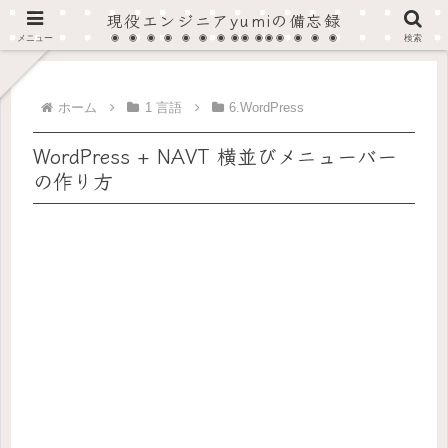
現役エンジニアyumiの備忘録
在宅SOHOプログラマーから法人へ、現在はフルタイム・フルリモート作業しています。
メニュー
検索
ホーム
1 言語
6.WordPress
WordPress + NAVT 横並びメニューバー
の作り方