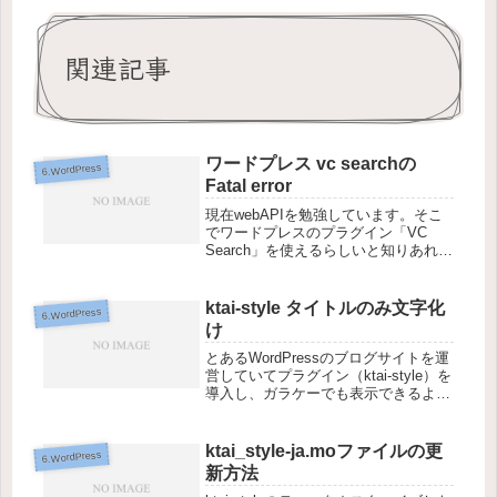
関連記事
ワードプレス vc searchの
6.WordPress
Fatal error
現在webAPIを勉強しています。そこ
でワードプレスのプラグイン「VC
Search」を使えるらしいと知りあれこ
れ試そうとインストールしたのです
が・・Fatal error: Call-time pass-by-
reference has ...
ktai-style タイトルのみ文字化
6.WordPress
け
とあるWordPressのブログサイトを運
営していてプラグイン（ktai-style）を
導入し、ガラケーでも表示できるよう
に対応していたのですが、ある時から
titleの文字化けをするようになりあれ
れ・・？と思ったもののずっと放置し
ktai_style-ja.moファイルの更
6.WordPress
ていました...
新方法